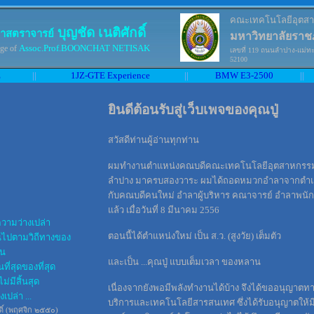
คณะเทคโนโลยีอุตส
บุญชัด เนติศักดิ์
าสตราจารย์
มหาวิทยาลัยราช
Assoc.Prof.BOONCHAT NETISAK
ge of
เลขที่ 119 ถนนลำปาง-แม่ทะ
52100
E
||
1JZ-GTE Experience
||
BMW E3-2500
||
ยินดีต้อนรับสู่เว็บเพจของคุณปู่
สวัสดีท่านผู้อ่านทุกท่าน
ผมทำงานตำแหน่งคณบดีคณะเทคโนโลยีอุตสาหกรรม
ลำปาง มาครบสองวาระ ผมได้ถอดหมวกอำลาจากตำแห
กับคณบดีคนใหม่ อำลาผู้บริหาร คณาจารย์ อำลาพนักงา
แล้ว เมื่อวันที่ 8 มีนาคม 2556
ความว่างเปล่า
ตอนนี้ได้ตำแหน่งใหม่ เป็น ส.ว. (สูงวัย) เต็มตัว
ินไปตามวิถีทางของ
ัน
และเป็น ...คุณปู่ แบบเต็มเวลา ของหลาน
นที่สุดของที่สุด
ไม่มีสิ้นสุด
เนื่องจากยังพอมีพลังทำงานได้บ้าง จึงได้ขออนุญาตท
เปล่า ...
บริการและเทคโนโลยีสารสนเทศ ซึ่งได้รับอนุญาตให้มีพื
ดิ์ (พฤศจิก ๒๕๕๐)