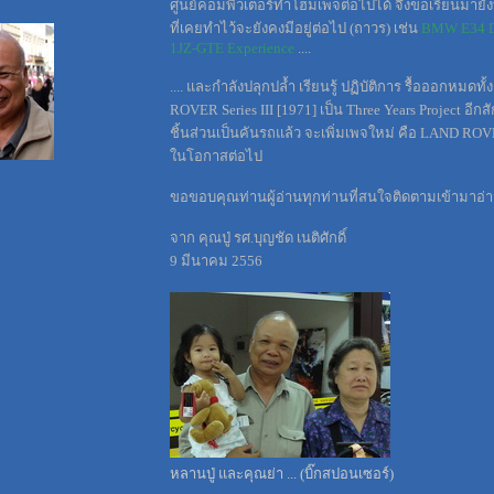
ศูนย์คอมพิวเตอร์ทำโฮมเพจต่อไปได้ จึงขอเรียนมายังท
ที่เคยทำไว้จะยังคงมีอยู่ต่อไป (ถาวร) เช่น
BMW E34 D
1JZ-GTE Experience
....
.... และกำลังปลุกปล้ำ เรียนรู้ ปฏิบัติการ รื้อออกหมดทั
ROVER Series III [1971] เป็น Three Years Project อีก
ชิ้นส่วนเป็นคันรถแล้ว จะเพิ่มเพจใหม่ คือ LAND ROVER
ในโอกาสต่อไป
ขอขอบคุณท่านผู้อ่านทุกท่านที่สนใจติดตามเข้ามาอ่
จาก คุณปู่ รศ.บุญชัด เนติศักดิ์
9 มีนาคม 2556
หลานปู่ และคุณย่า ... (บิ๊กสปอนเซอร์)