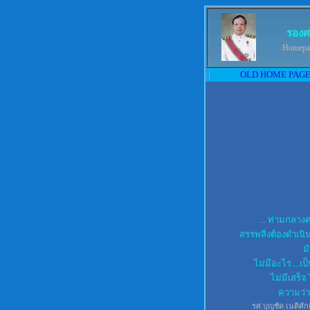
รองศ
Homepa
|
OLD HOME PAG
... ท่ามกลาง
สรรพสิ่งต้องดำเน
ม
ไม่มีอะไร....เป็
ไม่มีเสร็จ 
ความว่าง
รศ.บุญชัด เนติศัก